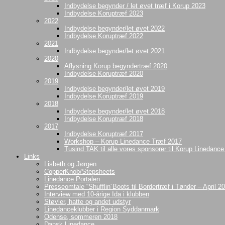
Indbydelse begynder / let øvet træf i Korup 2023
Indbydelse Koruptræf 2023
2022
Indbydelse begynder/let øvet 2022
Indbydelse Koruptræf 2022
2021
Indbydelse begynder/let øvet 2021
2020
Aflysning Korup begyndertræf 2020
Indbydelse Koruptræf 2020
2019
Indbydelse begynder/let øvet 2019
Indbydelse Koruptræf 2019
2018
Indbydelse begynder/let øvet 2018
Indbydelse Koruptræf 2018
2017
Indbydelse Koruptræf 2017
Workshop – Korup Linedance Træf 2017
Tusind TAK til alle vores sponsorer til Korup Linedanc
Links
Lisbeth og Jørgen
CopperKnob/Stepsheets
Linedance Portalen
Presseomtale “Shufflin´Boots til Bordertræf i Tønder – April 2
Interview med 10-årige Ida i klubben
Støvler, hatte og andet udstyr
Linedanceklubber i Region Syddanmark
Odense, sommeren 2018
Dansk Linedance