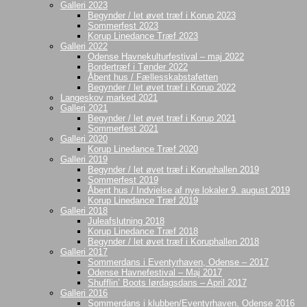
Galleri 2023
Begynder / let øvet træf i Korup 2023
Sommerfest 2023
Korup Linedance Træf 2023
Galleri 2022
Odense Havnekulturfestival – maj 2022
Bordertræf i Tønder 2022
Åbent hus / Fællesskabstafetten
Begynder / let øvet træf i Korup 2022
Langeskov marked 2021
Galleri 2021
Begynder / let øvet træf i Korup 2021
Sommerfest 2021
Galleri 2020
Korup Linedance Træf 2020
Galleri 2019
Begynder / let øvet træf i Koruphallen 2019
Sommerfest 2019
Åbent hus / Indvielse af nye lokaler 9. august 2019
Korup Linedance Træf 2019
Galleri 2018
Juleafslutning 2018
Korup Linedance Træf 2018
Begynder / let øvet træf i Koruphallen 2018
Galleri 2017
Sommerdans i Eventyrhaven, Odense – 2017
Odense Havnefestival – Maj 2017
Shufflin’ Boots lørdagsdans – April 2017
Galleri 2016
Sommerdans i klubben/Eventyrhaven, Odense 2016