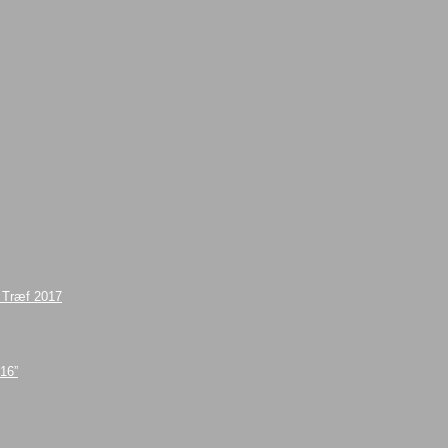
e Træf 2017
016”