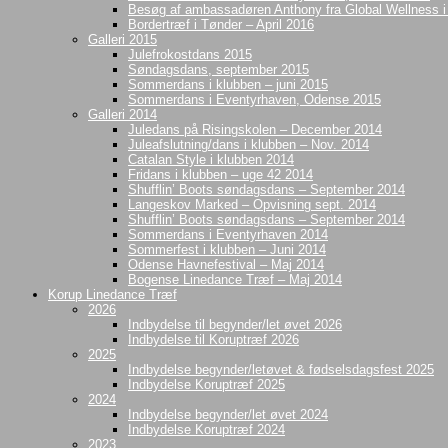
Besøg af ambassadøren Anthony fra Global Wellness 
Bordertræf i Tønder – April 2016
Galleri 2015
Julefrokostdans 2015
Søndagsdans, september 2015
Sommerdans i klubben – juni 2015
Sommerdans i Eventyrhaven, Odense 2015
Galleri 2014
Juledans på Risingskolen – December 2014
Juleafslutning/dans i klubben – Nov. 2014
Catalan Style i klubben 2014
Fridans i klubben – uge 42 2014
Shufflin’ Boots søndagsdans – September 2014
Langeskov Marked – Opvisning sept. 2014
Shufflin’ Boots søndagsdans – September 2014
Sommerdans i Eventyrhaven 2014
Sommerfest i klubben – Juni 2014
Odense Havnefestival – Maj 2014
Bogense Linedance Træf – Maj 2014
Korup Linedance Træf
2026
Indbydelse til begynder/let øvet 2026
Indbydelse til Koruptræf 2026
2025
Indbydelse begynder/letøvet & fødselsdagsfest 2025
Indbydelse Koruptræf 2025
2024
Indbydelse begynder/let øvet 2024
Indbydelse Koruptræf 2024
2023