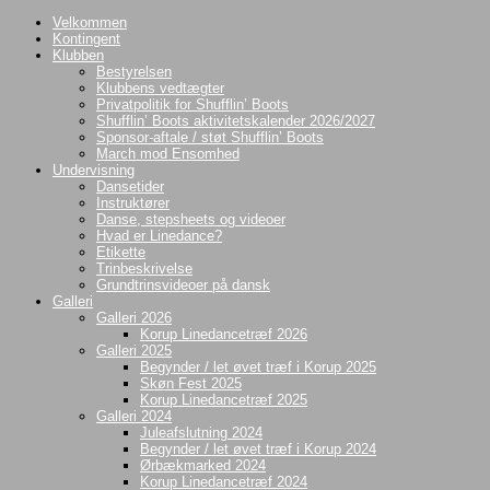
Videre
Velkommen
til
Kontingent
indhold
Klubben
Bestyrelsen
Klubbens vedtægter
Privatpolitik for Shufflin’ Boots
Shufflin’ Boots aktivitetskalender 2026/2027
Sponsor-aftale / støt Shufflin’ Boots
March mod Ensomhed
Undervisning
Dansetider
Instruktører
Danse, stepsheets og videoer
Hvad er Linedance?
Etikette
Trinbeskrivelse
Grundtrinsvideoer på dansk
Galleri
Galleri 2026
Korup Linedancetræf 2026
Galleri 2025
Begynder / let øvet træf i Korup 2025
Skøn Fest 2025
Korup Linedancetræf 2025
Galleri 2024
Juleafslutning 2024
Begynder / let øvet træf i Korup 2024
Ørbækmarked 2024
Korup Linedancetræf 2024