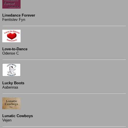
Linedance Forever
Ferritslev Fyn
Love-to-Dance
Odense C
Lucky Boots
Aabenraa
Lunatic Cowboys
Vejen