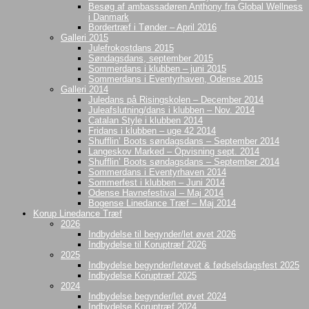
Besøg af ambassadøren Anthony fra Global Wellness
i Danmark
Bordertræf i Tønder – April 2016
Galleri 2015
Julefrokostdans 2015
Søndagsdans, september 2015
Sommerdans i klubben – juni 2015
Sommerdans i Eventyrhaven, Odense 2015
Galleri 2014
Juledans på Risingskolen – December 2014
Juleafslutning/dans i klubben – Nov. 2014
Catalan Style i klubben 2014
Fridans i klubben – uge 42 2014
Shufflin’ Boots søndagsdans – September 2014
Langeskov Marked – Opvisning sept. 2014
Shufflin’ Boots søndagsdans – September 2014
Sommerdans i Eventyrhaven 2014
Sommerfest i klubben – Juni 2014
Odense Havnefestival – Maj 2014
Bogense Linedance Træf – Maj 2014
Korup Linedance Træf
2026
Indbydelse til begynder/let øvet 2026
Indbydelse til Koruptræf 2026
2025
Indbydelse begynder/letøvet & fødselsdagsfest 2025
Indbydelse Koruptræf 2025
2024
Indbydelse begynder/let øvet 2024
Indbydelse Koruptræf 2024