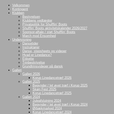
Videre
Velkommen
til
Kontingent
indhold
Klubben
Bestyrelsen
Klubbens vedtægter
Privatpolitik for Shufflin’ Boots
Shufflin’ Boots aktivitetskalender 2026/2027
Sponsor-aftale / støt Shufflin’ Boots
March mod Ensomhed
Undervisning
Dansetider
Instruktører
Danse, stepsheets og videoer
Hvad er Linedance?
Etikette
Trinbeskrivelse
Grundtrinsvideoer på dansk
Galleri
Galleri 2026
Korup Linedancetræf 2026
Galleri 2025
Begynder / let øvet træf i Korup 2025
Skøn Fest 2025
Korup Linedancetræf 2025
Galleri 2024
Juleafslutning 2024
Begynder / let øvet træf i Korup 2024
Ørbækmarked 2024
Korup Linedancetræf 2024