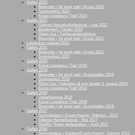
Galleri 2023
Begynder / let øvet træf i Korup 2023
Sommerfest 2023
Korup Linedance Træf 2023
Galleri 2022
Odense Havnekulturfestival – maj 2022
Bordertræf i Tønder 2022
Åbent hus / Fællesskabstafetten
Begynder / let øvet træf i Korup 2022
Langeskov marked 2021
Galleri 2021
Begynder / let øvet træf i Korup 2021
Sommerfest 2021
Galleri 2020
Korup Linedance Træf 2020
Galleri 2019
Begynder / let øvet træf i Koruphallen 2019
Sommerfest 2019
Åbent hus / Indvielse af nye lokaler 9. august 2019
Korup Linedance Træf 2019
Galleri 2018
Juleafslutning 2018
Korup Linedance Træf 2018
Begynder / let øvet træf i Koruphallen 2018
Galleri 2017
Sommerdans i Eventyrhaven, Odense – 2017
Odense Havnefestival – Maj 2017
Shufflin’ Boots lørdagsdans – April 2017
Galleri 2016
Sommerdans i klubben/Eventyrhaven, Odense 2016