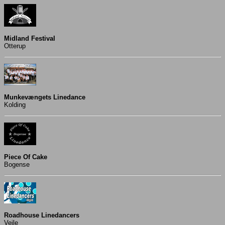
Midland Festival
Otterup
Munkevængets Linedance
Kolding
Piece Of Cake
Bogense
Roadhouse Linedancers
Vejle