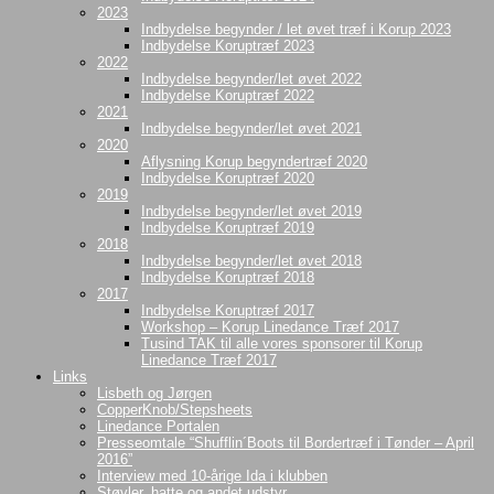
2023
Indbydelse begynder / let øvet træf i Korup 2023
Indbydelse Koruptræf 2023
2022
Indbydelse begynder/let øvet 2022
Indbydelse Koruptræf 2022
2021
Indbydelse begynder/let øvet 2021
2020
Aflysning Korup begyndertræf 2020
Indbydelse Koruptræf 2020
2019
Indbydelse begynder/let øvet 2019
Indbydelse Koruptræf 2019
2018
Indbydelse begynder/let øvet 2018
Indbydelse Koruptræf 2018
2017
Indbydelse Koruptræf 2017
Workshop – Korup Linedance Træf 2017
Tusind TAK til alle vores sponsorer til Korup
Linedance Træf 2017
Links
Lisbeth og Jørgen
CopperKnob/Stepsheets
Linedance Portalen
Presseomtale “Shufflin´Boots til Bordertræf i Tønder – April
2016”
Interview med 10-årige Ida i klubben
Støvler, hatte og andet udstyr