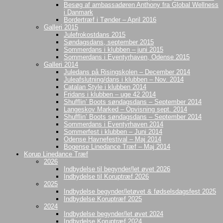
Besøg af ambassadøren Anthony fra Global Wellness
i Danmark
Bordertræf i Tønder – April 2016
Galleri 2015
Julefrokostdans 2015
Søndagsdans, september 2015
Sommerdans i klubben – juni 2015
Sommerdans i Eventyrhaven, Odense 2015
Galleri 2014
Juledans på Risingskolen – December 2014
Juleafslutning/dans i klubben – Nov. 2014
Catalan Style i klubben 2014
Fridans i klubben – uge 42 2014
Shufflin’ Boots søndagsdans – September 2014
Langeskov Marked – Opvisning sept. 2014
Shufflin’ Boots søndagsdans – September 2014
Sommerdans i Eventyrhaven 2014
Sommerfest i klubben – Juni 2014
Odense Havnefestival – Maj 2014
Bogense Linedance Træf – Maj 2014
Korup Linedance Træf
2026
Indbydelse til begynder/let øvet 2026
Indbydelse til Koruptræf 2026
2025
Indbydelse begynder/letøvet & fødselsdagsfest 2025
Indbydelse Koruptræf 2025
2024
Indbydelse begynder/let øvet 2024
Indbydelse Koruptræf 2024