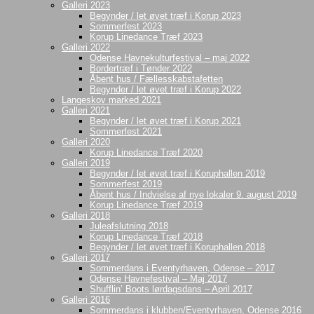
Galleri 2023
Begynder / let øvet træf i Korup 2023
Sommerfest 2023
Korup Linedance Træf 2023
Galleri 2022
Odense Havnekulturfestival – maj 2022
Bordertræf i Tønder 2022
Åbent hus / Fællesskabstafetten
Begynder / let øvet træf i Korup 2022
Langeskov marked 2021
Galleri 2021
Begynder / let øvet træf i Korup 2021
Sommerfest 2021
Galleri 2020
Korup Linedance Træf 2020
Galleri 2019
Begynder / let øvet træf i Koruphallen 2019
Sommerfest 2019
Åbent hus / Indvielse af nye lokaler 9. august 2019
Korup Linedance Træf 2019
Galleri 2018
Juleafslutning 2018
Korup Linedance Træf 2018
Begynder / let øvet træf i Koruphallen 2018
Galleri 2017
Sommerdans i Eventyrhaven, Odense – 2017
Odense Havnefestival – Maj 2017
Shufflin’ Boots lørdagsdans – April 2017
Galleri 2016
Sommerdans i klubben/Eventyrhaven, Odense 2016