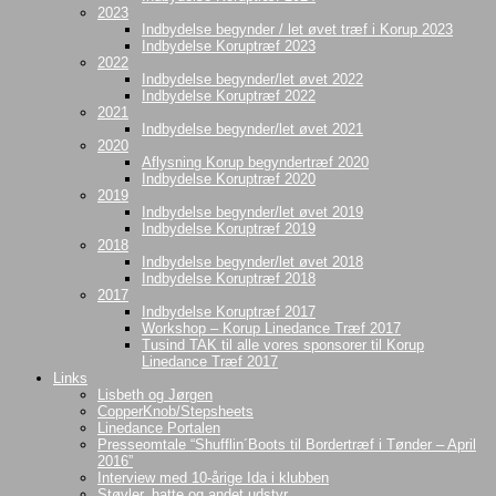
2023
Indbydelse begynder / let øvet træf i Korup 2023
Indbydelse Koruptræf 2023
2022
Indbydelse begynder/let øvet 2022
Indbydelse Koruptræf 2022
2021
Indbydelse begynder/let øvet 2021
2020
Aflysning Korup begyndertræf 2020
Indbydelse Koruptræf 2020
2019
Indbydelse begynder/let øvet 2019
Indbydelse Koruptræf 2019
2018
Indbydelse begynder/let øvet 2018
Indbydelse Koruptræf 2018
2017
Indbydelse Koruptræf 2017
Workshop – Korup Linedance Træf 2017
Tusind TAK til alle vores sponsorer til Korup
Linedance Træf 2017
Links
Lisbeth og Jørgen
CopperKnob/Stepsheets
Linedance Portalen
Presseomtale “Shufflin´Boots til Bordertræf i Tønder – April
2016”
Interview med 10-årige Ida i klubben
Støvler, hatte og andet udstyr