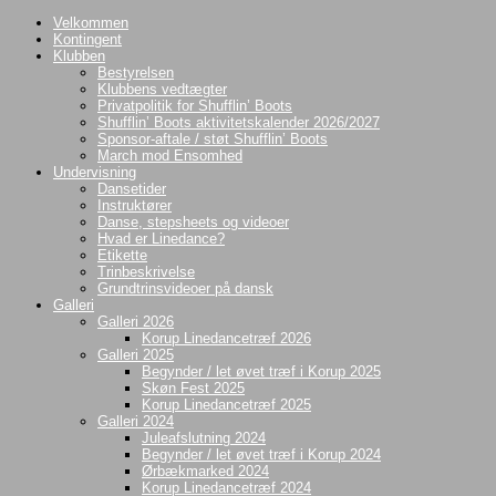
Videre
Velkommen
til
Kontingent
indhold
Klubben
Bestyrelsen
Klubbens vedtægter
Privatpolitik for Shufflin’ Boots
Shufflin’ Boots aktivitetskalender 2026/2027
Sponsor-aftale / støt Shufflin’ Boots
March mod Ensomhed
Undervisning
Dansetider
Instruktører
Danse, stepsheets og videoer
Hvad er Linedance?
Etikette
Trinbeskrivelse
Grundtrinsvideoer på dansk
Galleri
Galleri 2026
Korup Linedancetræf 2026
Galleri 2025
Begynder / let øvet træf i Korup 2025
Skøn Fest 2025
Korup Linedancetræf 2025
Galleri 2024
Juleafslutning 2024
Begynder / let øvet træf i Korup 2024
Ørbækmarked 2024
Korup Linedancetræf 2024