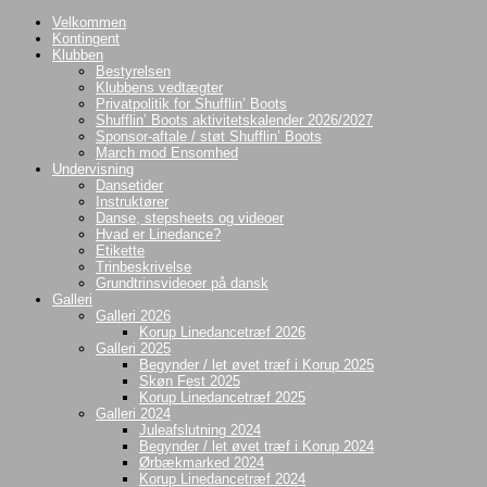
Videre
Velkommen
til
Kontingent
indhold
Klubben
Bestyrelsen
Klubbens vedtægter
Privatpolitik for Shufflin’ Boots
Shufflin’ Boots aktivitetskalender 2026/2027
Sponsor-aftale / støt Shufflin’ Boots
March mod Ensomhed
Undervisning
Dansetider
Instruktører
Danse, stepsheets og videoer
Hvad er Linedance?
Etikette
Trinbeskrivelse
Grundtrinsvideoer på dansk
Galleri
Galleri 2026
Korup Linedancetræf 2026
Galleri 2025
Begynder / let øvet træf i Korup 2025
Skøn Fest 2025
Korup Linedancetræf 2025
Galleri 2024
Juleafslutning 2024
Begynder / let øvet træf i Korup 2024
Ørbækmarked 2024
Korup Linedancetræf 2024