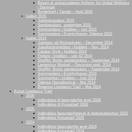
Besøg af ambassadøren Anthony fra Global Wellness
i Danmark
Bordertræf i Tønder – April 2016
Galleri 2015
Julefrokostdans 2015
Søndagsdans, september 2015
Sommerdans i klubben – juni 2015
Sommerdans i Eventyrhaven, Odense 2015
Galleri 2014
Juledans på Risingskolen – December 2014
Juleafslutning/dans i klubben – Nov. 2014
Catalan Style i klubben 2014
Fridans i klubben – uge 42 2014
Shufflin’ Boots søndagsdans – September 2014
Langeskov Marked – Opvisning sept. 2014
Shufflin’ Boots søndagsdans – September 2014
Sommerdans i Eventyrhaven 2014
Sommerfest i klubben – Juni 2014
Odense Havnefestival – Maj 2014
Bogense Linedance Træf – Maj 2014
Korup Linedance Træf
2026
Indbydelse til begynder/let øvet 2026
Indbydelse til Koruptræf 2026
2025
Indbydelse begynder/letøvet & fødselsdagsfest 2025
Indbydelse Koruptræf 2025
2024
Indbydelse begynder/let øvet 2024
Indbydelse Koruptræf 2024