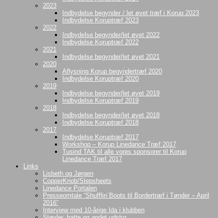
2023
Indbydelse begynder / let øvet træf i Korup 2023
Indbydelse Koruptræf 2023
2022
Indbydelse begynder/let øvet 2022
Indbydelse Koruptræf 2022
2021
Indbydelse begynder/let øvet 2021
2020
Aflysning Korup begyndertræf 2020
Indbydelse Koruptræf 2020
2019
Indbydelse begynder/let øvet 2019
Indbydelse Koruptræf 2019
2018
Indbydelse begynder/let øvet 2018
Indbydelse Koruptræf 2018
2017
Indbydelse Koruptræf 2017
Workshop – Korup Linedance Træf 2017
Tusind TAK til alle vores sponsorer til Korup
Linedance Træf 2017
Links
Lisbeth og Jørgen
CopperKnob/Stepsheets
Linedance Portalen
Presseomtale “Shufflin´Boots til Bordertræf i Tønder – April
2016”
Interview med 10-årige Ida i klubben
Støvler, hatte og andet udstyr