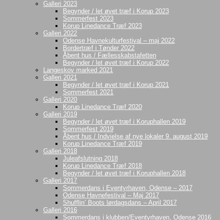
Galleri 2023
Begynder / let øvet træf i Korup 2023
Sommerfest 2023
Korup Linedance Træf 2023
Galleri 2022
Odense Havnekulturfestival – maj 2022
Bordertræf i Tønder 2022
Åbent hus / Fællesskabstafetten
Begynder / let øvet træf i Korup 2022
Langeskov marked 2021
Galleri 2021
Begynder / let øvet træf i Korup 2021
Sommerfest 2021
Galleri 2020
Korup Linedance Træf 2020
Galleri 2019
Begynder / let øvet træf i Koruphallen 2019
Sommerfest 2019
Åbent hus / Indvielse af nye lokaler 9. august 2019
Korup Linedance Træf 2019
Galleri 2018
Juleafslutning 2018
Korup Linedance Træf 2018
Begynder / let øvet træf i Koruphallen 2018
Galleri 2017
Sommerdans i Eventyrhaven, Odense – 2017
Odense Havnefestival – Maj 2017
Shufflin’ Boots lørdagsdans – April 2017
Galleri 2016
Sommerdans i klubben/Eventyrhaven, Odense 2016