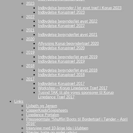
2023
Indbydelse begynder / let øvet træf i Korup 2023
Indbydelse Koruptræf 2023
2022
Indbydelse begynder/let øvet 2022
Indbydelse Koruptræf 2022
2021
Indbydelse begynder/let øvet 2021
2020
Aflysning Korup begyndertræf 2020
Indbydelse Koruptræf 2020
2019
Indbydelse begynder/let øvet 2019
Indbydelse Koruptræf 2019
2018
Indbydelse begynder/let øvet 2018
Indbydelse Koruptræf 2018
2017
Indbydelse Koruptræf 2017
Workshop – Korup Linedance Træf 2017
Tusind TAK til alle vores sponsorer til Korup
Linedance Træf 2017
Links
Lisbeth og Jørgen
CopperKnob/Stepsheets
Linedance Portalen
Presseomtale “Shufflin´Boots til Bordertræf i Tønder – April
2016”
Interview med 10-årige Ida i klubben
Støvler, hatte og andet udstyr