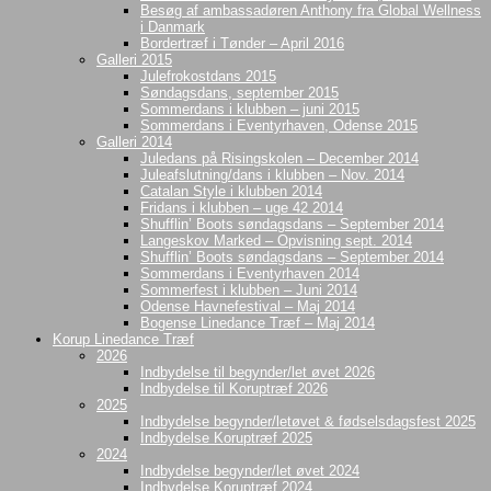
Besøg af ambassadøren Anthony fra Global Wellness
i Danmark
Bordertræf i Tønder – April 2016
Galleri 2015
Julefrokostdans 2015
Søndagsdans, september 2015
Sommerdans i klubben – juni 2015
Sommerdans i Eventyrhaven, Odense 2015
Galleri 2014
Juledans på Risingskolen – December 2014
Juleafslutning/dans i klubben – Nov. 2014
Catalan Style i klubben 2014
Fridans i klubben – uge 42 2014
Shufflin’ Boots søndagsdans – September 2014
Langeskov Marked – Opvisning sept. 2014
Shufflin’ Boots søndagsdans – September 2014
Sommerdans i Eventyrhaven 2014
Sommerfest i klubben – Juni 2014
Odense Havnefestival – Maj 2014
Bogense Linedance Træf – Maj 2014
Korup Linedance Træf
2026
Indbydelse til begynder/let øvet 2026
Indbydelse til Koruptræf 2026
2025
Indbydelse begynder/letøvet & fødselsdagsfest 2025
Indbydelse Koruptræf 2025
2024
Indbydelse begynder/let øvet 2024
Indbydelse Koruptræf 2024