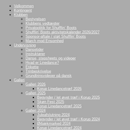
Videre
Velkommen
til
Kontingent
indhold
Klubben
Bestyrelsen
Klubbens vedtægter
Privatpolitik for Shufflin’ Boots
Shufflin’ Boots aktivitetskalender 2026/2027
Sponsor-aftale / støt Shufflin’ Boots
March mod Ensomhed
Undervisning
Dansetider
Instruktører
Danse, stepsheets og videoer
Hvad er Linedance?
Etikette
Trinbeskrivelse
Grundtrinsvideoer på dansk
Galleri
Galleri 2026
Korup Linedancetræf 2026
Galleri 2025
Begynder / let øvet træf i Korup 2025
Skøn Fest 2025
Korup Linedancetræf 2025
Galleri 2024
Juleafslutning 2024
Begynder / let øvet træf i Korup 2024
Ørbækmarked 2024
Korup Linedancetræf 2024