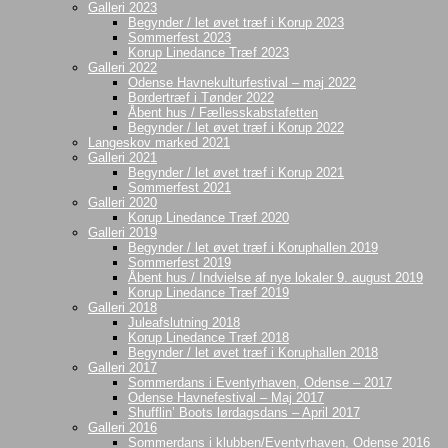
Galleri 2023
Begynder / let øvet træf i Korup 2023
Sommerfest 2023
Korup Linedance Træf 2023
Galleri 2022
Odense Havnekulturfestival – maj 2022
Bordertræf i Tønder 2022
Åbent hus / Fællesskabstafetten
Begynder / let øvet træf i Korup 2022
Langeskov marked 2021
Galleri 2021
Begynder / let øvet træf i Korup 2021
Sommerfest 2021
Galleri 2020
Korup Linedance Træf 2020
Galleri 2019
Begynder / let øvet træf i Koruphallen 2019
Sommerfest 2019
Åbent hus / Indvielse af nye lokaler 9. august 2019
Korup Linedance Træf 2019
Galleri 2018
Juleafslutning 2018
Korup Linedance Træf 2018
Begynder / let øvet træf i Koruphallen 2018
Galleri 2017
Sommerdans i Eventyrhaven, Odense – 2017
Odense Havnefestival – Maj 2017
Shufflin’ Boots lørdagsdans – April 2017
Galleri 2016
Sommerdans i klubben/Eventyrhaven, Odense 2016