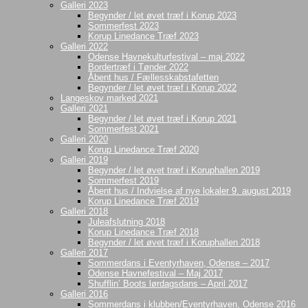
Galleri 2023
Begynder / let øvet træf i Korup 2023
Sommerfest 2023
Korup Linedance Træf 2023
Galleri 2022
Odense Havnekulturfestival – maj 2022
Bordertræf i Tønder 2022
Åbent hus / Fællesskabstafetten
Begynder / let øvet træf i Korup 2022
Langeskov marked 2021
Galleri 2021
Begynder / let øvet træf i Korup 2021
Sommerfest 2021
Galleri 2020
Korup Linedance Træf 2020
Galleri 2019
Begynder / let øvet træf i Koruphallen 2019
Sommerfest 2019
Åbent hus / Indvielse af nye lokaler 9. august 2019
Korup Linedance Træf 2019
Galleri 2018
Juleafslutning 2018
Korup Linedance Træf 2018
Begynder / let øvet træf i Koruphallen 2018
Galleri 2017
Sommerdans i Eventyrhaven, Odense – 2017
Odense Havnefestival – Maj 2017
Shufflin’ Boots lørdagsdans – April 2017
Galleri 2016
Sommerdans i klubben/Eventyrhaven, Odense 2016