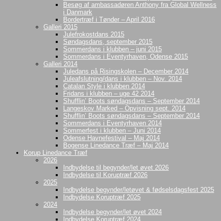
Besøg af ambassadøren Anthony fra Global Wellness
i Danmark
Bordertræf i Tønder – April 2016
Galleri 2015
Julefrokostdans 2015
Søndagsdans, september 2015
Sommerdans i klubben – juni 2015
Sommerdans i Eventyrhaven, Odense 2015
Galleri 2014
Juledans på Risingskolen – December 2014
Juleafslutning/dans i klubben – Nov. 2014
Catalan Style i klubben 2014
Fridans i klubben – uge 42 2014
Shufflin’ Boots søndagsdans – September 2014
Langeskov Marked – Opvisning sept. 2014
Shufflin’ Boots søndagsdans – September 2014
Sommerdans i Eventyrhaven 2014
Sommerfest i klubben – Juni 2014
Odense Havnefestival – Maj 2014
Bogense Linedance Træf – Maj 2014
Korup Linedance Træf
2026
Indbydelse til begynder/let øvet 2026
Indbydelse til Koruptræf 2026
2025
Indbydelse begynder/letøvet & fødselsdagsfest 2025
Indbydelse Koruptræf 2025
2024
Indbydelse begynder/let øvet 2024
Indbydelse Koruptræf 2024