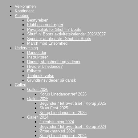
Videre
Velkommen
til
Kontingent
indhold
Klubben
Bestyrelsen
Klubbens vedtægter
Privatpolitik for Shufflin’ Boots
Shufflin’ Boots aktivitetskalender 2026/2027
Sponsor-aftale / støt Shufflin’ Boots
March mod Ensomhed
Undervisning
Dansetider
Instruktører
Danse, stepsheets og videoer
Hvad er Linedance?
Etikette
Trinbeskrivelse
Grundtrinsvideoer på dansk
Galleri
Galleri 2026
Korup Linedancetræf 2026
Galleri 2025
Begynder / let øvet træf i Korup 2025
Skøn Fest 2025
Korup Linedancetræf 2025
Galleri 2024
Juleafslutning 2024
Begynder / let øvet træf i Korup 2024
Ørbækmarked 2024
Korup Linedancetræf 2024