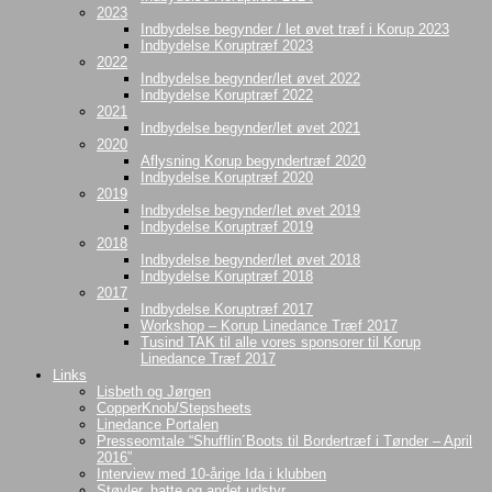
2023
Indbydelse begynder / let øvet træf i Korup 2023
Indbydelse Koruptræf 2023
2022
Indbydelse begynder/let øvet 2022
Indbydelse Koruptræf 2022
2021
Indbydelse begynder/let øvet 2021
2020
Aflysning Korup begyndertræf 2020
Indbydelse Koruptræf 2020
2019
Indbydelse begynder/let øvet 2019
Indbydelse Koruptræf 2019
2018
Indbydelse begynder/let øvet 2018
Indbydelse Koruptræf 2018
2017
Indbydelse Koruptræf 2017
Workshop – Korup Linedance Træf 2017
Tusind TAK til alle vores sponsorer til Korup
Linedance Træf 2017
Links
Lisbeth og Jørgen
CopperKnob/Stepsheets
Linedance Portalen
Presseomtale “Shufflin´Boots til Bordertræf i Tønder – April
2016”
Interview med 10-årige Ida i klubben
Støvler, hatte og andet udstyr