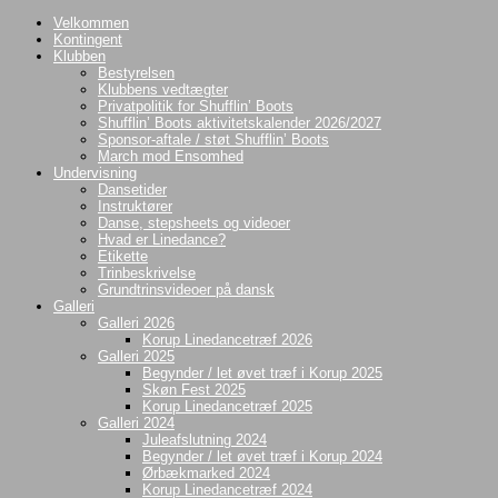
Videre
Velkommen
til
Kontingent
indhold
Klubben
Bestyrelsen
Klubbens vedtægter
Privatpolitik for Shufflin’ Boots
Shufflin’ Boots aktivitetskalender 2026/2027
Sponsor-aftale / støt Shufflin’ Boots
March mod Ensomhed
Undervisning
Dansetider
Instruktører
Danse, stepsheets og videoer
Hvad er Linedance?
Etikette
Trinbeskrivelse
Grundtrinsvideoer på dansk
Galleri
Galleri 2026
Korup Linedancetræf 2026
Galleri 2025
Begynder / let øvet træf i Korup 2025
Skøn Fest 2025
Korup Linedancetræf 2025
Galleri 2024
Juleafslutning 2024
Begynder / let øvet træf i Korup 2024
Ørbækmarked 2024
Korup Linedancetræf 2024