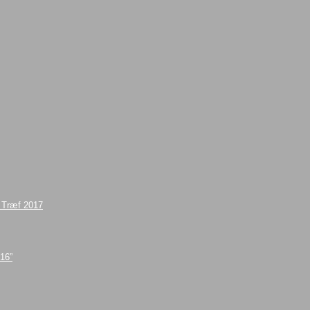
e Træf 2017
016”