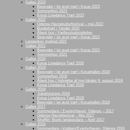
Galleri 2023
Begynder / let øvet træf i Korup 2023
Sommerfest 2023
Korup Linedance Træf 2023
Galleri 2022
Odense Havnekulturfestival – maj 2022
Bordertræf i Tønder 2022
Åbent hus / Fællesskabstafetten
Begynder / let øvet træf i Korup 2022
Langeskov marked 2021
Galleri 2021
Begynder / let øvet træf i Korup 2021
Sommerfest 2021
Galleri 2020
Korup Linedance Træf 2020
Galleri 2019
Begynder / let øvet træf i Koruphallen 2019
Sommerfest 2019
Åbent hus / Indvielse af nye lokaler 9. august 2019
Korup Linedance Træf 2019
Galleri 2018
Juleafslutning 2018
Korup Linedance Træf 2018
Begynder / let øvet træf i Koruphallen 2018
Galleri 2017
Sommerdans i Eventyrhaven, Odense – 2017
Odense Havnefestival – Maj 2017
Shufflin’ Boots lørdagsdans – April 2017
Galleri 2016
Sommerdans i klubben/Eventyrhaven, Odense 2016