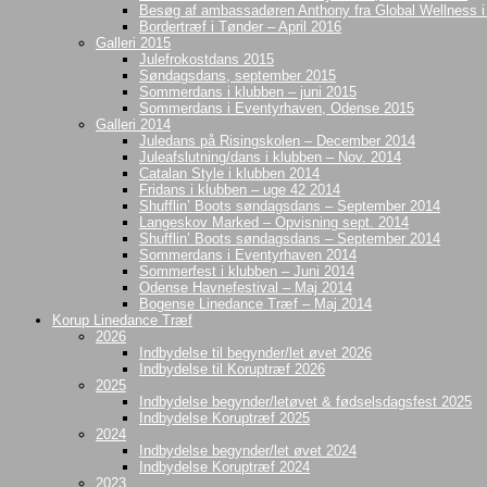
Besøg af ambassadøren Anthony fra Global Wellness 
Bordertræf i Tønder – April 2016
Galleri 2015
Julefrokostdans 2015
Søndagsdans, september 2015
Sommerdans i klubben – juni 2015
Sommerdans i Eventyrhaven, Odense 2015
Galleri 2014
Juledans på Risingskolen – December 2014
Juleafslutning/dans i klubben – Nov. 2014
Catalan Style i klubben 2014
Fridans i klubben – uge 42 2014
Shufflin’ Boots søndagsdans – September 2014
Langeskov Marked – Opvisning sept. 2014
Shufflin’ Boots søndagsdans – September 2014
Sommerdans i Eventyrhaven 2014
Sommerfest i klubben – Juni 2014
Odense Havnefestival – Maj 2014
Bogense Linedance Træf – Maj 2014
Korup Linedance Træf
2026
Indbydelse til begynder/let øvet 2026
Indbydelse til Koruptræf 2026
2025
Indbydelse begynder/letøvet & fødselsdagsfest 2025
Indbydelse Koruptræf 2025
2024
Indbydelse begynder/let øvet 2024
Indbydelse Koruptræf 2024
2023