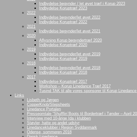
Indbydelse begynder / let øvet træf i Korup 2023
Indbydelse Koruptræf 2023
2022
Indbydelse begynder/let øvet 2022
Indbydelse Koruptræf 2022
2021
Indbydelse begynder/let øvet 2021
2020
Aflysning Korup begyndertræf 2020
Indbydelse Koruptræf 2020
2019
Indbydelse begynder/let øvet 2019
Indbydelse Koruptræf 2019
2018
Indbydelse begynder/let øvet 2018
Indbydelse Koruptræf 2018
2017
Indbydelse Koruptræf 2017
Workshop – Korup Linedance Træf 2017
Tusind TAK til alle vores sponsorer til Korup Linedanc
Links
Lisbeth og Jørgen
CopperKnob/Stepsheets
Linedance Portalen
Presseomtale “Shufflin´Boots til Bordertræf i Tønder – April 2
Interview med 10-årige Ida i klubben
Støvler, hatte og andet udstyr
Linedanceklubber i Region Syddanmark
Odense, sommeren 2018
Dansk Linedance