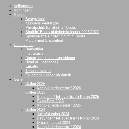
Videre
Velkommen
til
Kontingent
indhold
Klubben
Bestyrelsen
Klubbens vedtægter
Privatpolitik for Shufflin’ Boots
Shufflin’ Boots aktivitetskalender 2026/2027
Sponsor-aftale / støt Shufflin’ Boots
March mod Ensomhed
Undervisning
Dansetider
Instruktører
Danse, stepsheets og videoer
Hvad er Linedance?
Etikette
Trinbeskrivelse
Grundtrinsvideoer på dansk
Galleri
Galleri 2026
Korup Linedancetræf 2026
Galleri 2025
Begynder / let øvet træf i Korup 2025
Skøn Fest 2025
Korup Linedancetræf 2025
Galleri 2024
Juleafslutning 2024
Begynder / let øvet træf i Korup 2024
Ørbækmarked 2024
Korup Linedancetræf 2024