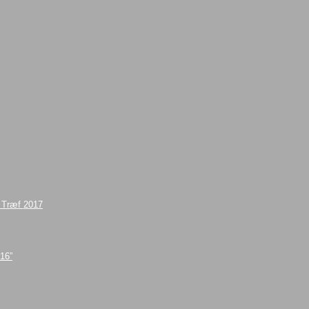
e Træf 2017
016”