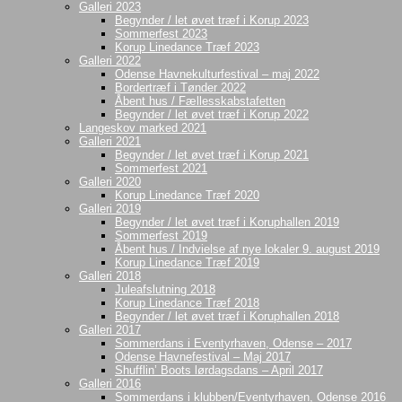
Galleri 2023
Begynder / let øvet træf i Korup 2023
Sommerfest 2023
Korup Linedance Træf 2023
Galleri 2022
Odense Havnekulturfestival – maj 2022
Bordertræf i Tønder 2022
Åbent hus / Fællesskabstafetten
Begynder / let øvet træf i Korup 2022
Langeskov marked 2021
Galleri 2021
Begynder / let øvet træf i Korup 2021
Sommerfest 2021
Galleri 2020
Korup Linedance Træf 2020
Galleri 2019
Begynder / let øvet træf i Koruphallen 2019
Sommerfest 2019
Åbent hus / Indvielse af nye lokaler 9. august 2019
Korup Linedance Træf 2019
Galleri 2018
Juleafslutning 2018
Korup Linedance Træf 2018
Begynder / let øvet træf i Koruphallen 2018
Galleri 2017
Sommerdans i Eventyrhaven, Odense – 2017
Odense Havnefestival – Maj 2017
Shufflin’ Boots lørdagsdans – April 2017
Galleri 2016
Sommerdans i klubben/Eventyrhaven, Odense 2016