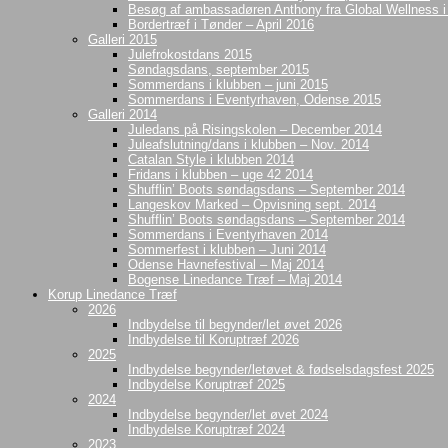
Besøg af ambassadøren Anthony fra Global Wellness 
Bordertræf i Tønder – April 2016
Galleri 2015
Julefrokostdans 2015
Søndagsdans, september 2015
Sommerdans i klubben – juni 2015
Sommerdans i Eventyrhaven, Odense 2015
Galleri 2014
Juledans på Risingskolen – December 2014
Juleafslutning/dans i klubben – Nov. 2014
Catalan Style i klubben 2014
Fridans i klubben – uge 42 2014
Shufflin’ Boots søndagsdans – September 2014
Langeskov Marked – Opvisning sept. 2014
Shufflin’ Boots søndagsdans – September 2014
Sommerdans i Eventyrhaven 2014
Sommerfest i klubben – Juni 2014
Odense Havnefestival – Maj 2014
Bogense Linedance Træf – Maj 2014
Korup Linedance Træf
2026
Indbydelse til begynder/let øvet 2026
Indbydelse til Koruptræf 2026
2025
Indbydelse begynder/letøvet & fødselsdagsfest 2025
Indbydelse Koruptræf 2025
2024
Indbydelse begynder/let øvet 2024
Indbydelse Koruptræf 2024
2023