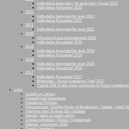
Indbydelse begynder / let øvet træf i Korup 2023
Indbydelse Koruptræf 2023
2022
Indbydelse begynder/let øvet 2022
Indbydelse Koruptræf 2022
2021
Indbydelse begynder/let øvet 2021
2020
Aflysning Korup begyndertræf 2020
Indbydelse Koruptræf 2020
2019
Indbydelse begynder/let øvet 2019
Indbydelse Koruptræf 2019
2018
Indbydelse begynder/let øvet 2018
Indbydelse Koruptræf 2018
2017
Indbydelse Koruptræf 2017
Workshop – Korup Linedance Træf 2017
Tusind TAK til alle vores sponsorer til Korup Linedanc
Links
Lisbeth og Jørgen
CopperKnob/Stepsheets
Linedance Portalen
Presseomtale “Shufflin´Boots til Bordertræf i Tønder – April 2
Interview med 10-årige Ida i klubben
Støvler, hatte og andet udstyr
Linedanceklubber i Region Syddanmark
Odense, sommeren 2018
Dansk Linedance