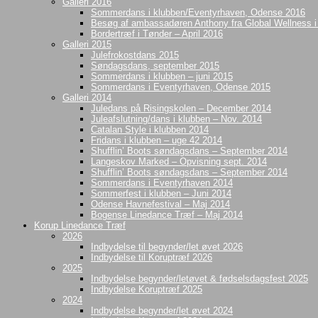
Galleri 2016
Sommerdans i klubben/Eventyrhaven, Odense 2016
Besøg af ambassadøren Anthony fra Global Wellness 
Bordertræf i Tønder – April 2016
Galleri 2015
Julefrokostdans 2015
Søndagsdans, september 2015
Sommerdans i klubben – juni 2015
Sommerdans i Eventyrhaven, Odense 2015
Galleri 2014
Juledans på Risingskolen – December 2014
Juleafslutning/dans i klubben – Nov. 2014
Catalan Style i klubben 2014
Fridans i klubben – uge 42 2014
Shufflin’ Boots søndagsdans – September 2014
Langeskov Marked – Opvisning sept. 2014
Shufflin’ Boots søndagsdans – September 2014
Sommerdans i Eventyrhaven 2014
Sommerfest i klubben – Juni 2014
Odense Havnefestival – Maj 2014
Bogense Linedance Træf – Maj 2014
Korup Linedance Træf
2026
Indbydelse til begynder/let øvet 2026
Indbydelse til Koruptræf 2026
2025
Indbydelse begynder/letøvet & fødselsdagsfest 2025
Indbydelse Koruptræf 2025
2024
Indbydelse begynder/let øvet 2024