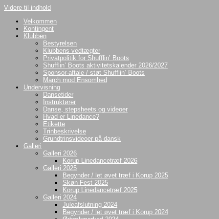
Videre til indhold
Velkommen
Kontingent
Klubben
Bestyrelsen
Klubbens vedtægter
Privatpolitik for Shufflin’ Boots
Shufflin’ Boots aktivitetskalender 2026/2027
Sponsor-aftale / støt Shufflin’ Boots
March mod Ensomhed
Undervisning
Dansetider
Instruktører
Danse, stepsheets og videoer
Hvad er Linedance?
Etikette
Trinbeskrivelse
Grundtrinsvideoer på dansk
Galleri
Galleri 2026
Korup Linedancetræf 2026
Galleri 2025
Begynder / let øvet træf i Korup 2025
Skøn Fest 2025
Korup Linedancetræf 2025
Galleri 2024
Juleafslutning 2024
Begynder / let øvet træf i Korup 2024