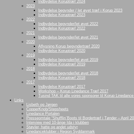
Indbydelse Koruptræf 2024
2023
Indbydelse begynder / let øvet træf i Korup 2023
Indbydelse Koruptræf 2023
2022
Indbydelse begynder/let øvet 2022
Indbydelse Koruptræf 2022
2021
Indbydelse begynder/let øvet 2021
2020
Aflysning Korup begyndertræf 2020
Indbydelse Koruptræf 2020
2019
Indbydelse begynder/let øvet 2019
Indbydelse Koruptræf 2019
2018
Indbydelse begynder/let øvet 2018
Indbydelse Koruptræf 2018
2017
Indbydelse Koruptræf 2017
Workshop – Korup Linedance Træf 2017
Tusind TAK til alle vores sponsorer til Korup Linedanc
Links
Lisbeth og Jørgen
CopperKnob/Stepsheets
Linedance Portalen
Presseomtale “Shufflin´Boots til Bordertræf i Tønder – April 2
Interview med 10-årige Ida i klubben
Støvler, hatte og andet udstyr
Linedanceklubber i Region Syddanmark