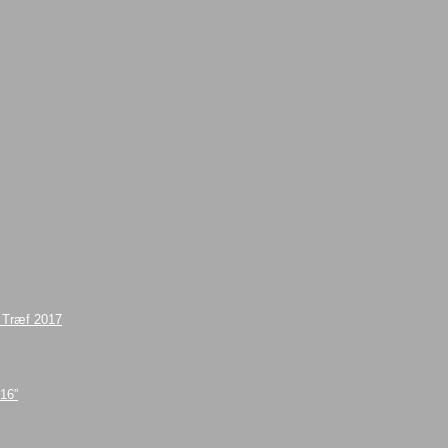
e Træf 2017
016”