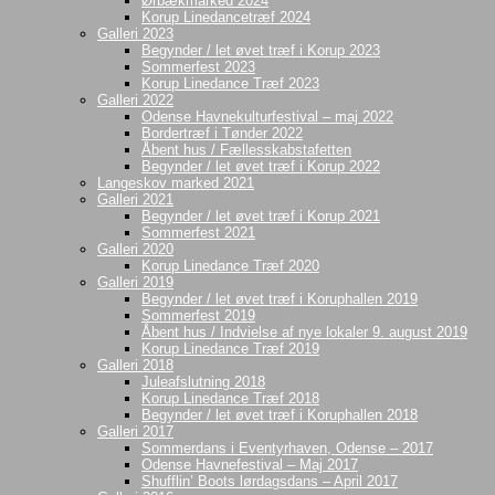
Ørbækmarked 2024
Korup Linedancetræf 2024
Galleri 2023
Begynder / let øvet træf i Korup 2023
Sommerfest 2023
Korup Linedance Træf 2023
Galleri 2022
Odense Havnekulturfestival – maj 2022
Bordertræf i Tønder 2022
Åbent hus / Fællesskabstafetten
Begynder / let øvet træf i Korup 2022
Langeskov marked 2021
Galleri 2021
Begynder / let øvet træf i Korup 2021
Sommerfest 2021
Galleri 2020
Korup Linedance Træf 2020
Galleri 2019
Begynder / let øvet træf i Koruphallen 2019
Sommerfest 2019
Åbent hus / Indvielse af nye lokaler 9. august 2019
Korup Linedance Træf 2019
Galleri 2018
Juleafslutning 2018
Korup Linedance Træf 2018
Begynder / let øvet træf i Koruphallen 2018
Galleri 2017
Sommerdans i Eventyrhaven, Odense – 2017
Odense Havnefestival – Maj 2017
Shufflin’ Boots lørdagsdans – April 2017