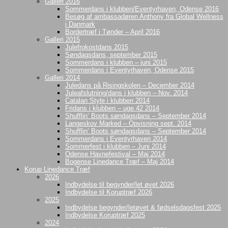
Galleri 2016
Sommerdans i klubben/Eventyrhaven, Odense 2016
Besøg af ambassadøren Anthony fra Global Wellness
i Danmark
Bordertræf i Tønder – April 2016
Galleri 2015
Julefrokostdans 2015
Søndagsdans, september 2015
Sommerdans i klubben – juni 2015
Sommerdans i Eventyrhaven, Odense 2015
Galleri 2014
Juledans på Risingskolen – December 2014
Juleafslutning/dans i klubben – Nov. 2014
Catalan Style i klubben 2014
Fridans i klubben – uge 42 2014
Shufflin’ Boots søndagsdans – September 2014
Langeskov Marked – Opvisning sept. 2014
Shufflin’ Boots søndagsdans – September 2014
Sommerdans i Eventyrhaven 2014
Sommerfest i klubben – Juni 2014
Odense Havnefestival – Maj 2014
Bogense Linedance Træf – Maj 2014
Korup Linedance Træf
2026
Indbydelse til begynder/let øvet 2026
Indbydelse til Koruptræf 2026
2025
Indbydelse begynder/letøvet & fødselsdagsfest 2025
Indbydelse Koruptræf 2025
2024