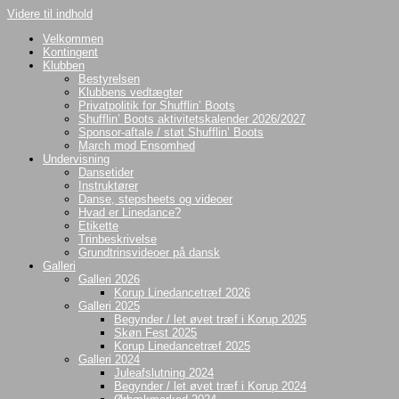
Videre til indhold
Velkommen
Kontingent
Klubben
Bestyrelsen
Klubbens vedtægter
Privatpolitik for Shufflin’ Boots
Shufflin’ Boots aktivitetskalender 2026/2027
Sponsor-aftale / støt Shufflin’ Boots
March mod Ensomhed
Undervisning
Dansetider
Instruktører
Danse, stepsheets og videoer
Hvad er Linedance?
Etikette
Trinbeskrivelse
Grundtrinsvideoer på dansk
Galleri
Galleri 2026
Korup Linedancetræf 2026
Galleri 2025
Begynder / let øvet træf i Korup 2025
Skøn Fest 2025
Korup Linedancetræf 2025
Galleri 2024
Juleafslutning 2024
Begynder / let øvet træf i Korup 2024