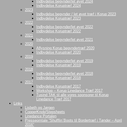
Indbydelse begynder/let øvet 2024
Indbydelse Koruptræf 2024
2023
Indbydelse begynder / let øvet træf i Korup 2023
Indbydelse Koruptræf 2023
2022
Indbydelse begynder/let øvet 2022
Indbydelse Koruptræf 2022
2021
Indbydelse begynder/let øvet 2021
2020
Aflysning Korup begyndertræf 2020
Indbydelse Koruptræf 2020
2019
Indbydelse begynder/let øvet 2019
Indbydelse Koruptræf 2019
2018
Indbydelse begynder/let øvet 2018
Indbydelse Koruptræf 2018
2017
Indbydelse Koruptræf 2017
Workshop – Korup Linedance Træf 2017
Tusind TAK til alle vores sponsorer til Korup
Linedance Træf 2017
Links
Lisbeth og Jørgen
CopperKnob/Stepsheets
Linedance Portalen
Presseomtale “Shufflin´Boots til Bordertræf i Tønder – April
2016”