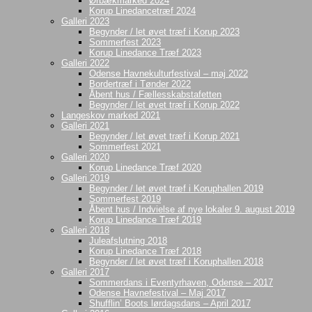
Ørbækmarked 2024
Korup Linedancetræf 2024
Galleri 2023
Begynder / let øvet træf i Korup 2023
Sommerfest 2023
Korup Linedance Træf 2023
Galleri 2022
Odense Havnekulturfestival – maj 2022
Bordertræf i Tønder 2022
Åbent hus / Fællesskabstafetten
Begynder / let øvet træf i Korup 2022
Langeskov marked 2021
Galleri 2021
Begynder / let øvet træf i Korup 2021
Sommerfest 2021
Galleri 2020
Korup Linedance Træf 2020
Galleri 2019
Begynder / let øvet træf i Koruphallen 2019
Sommerfest 2019
Åbent hus / Indvielse af nye lokaler 9. august 2019
Korup Linedance Træf 2019
Galleri 2018
Juleafslutning 2018
Korup Linedance Træf 2018
Begynder / let øvet træf i Koruphallen 2018
Galleri 2017
Sommerdans i Eventyrhaven, Odense – 2017
Odense Havnefestival – Maj 2017
Shufflin’ Boots lørdagsdans – April 2017