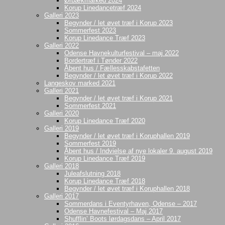
Ørbækmarked 2024
Korup Linedancetræf 2024
Galleri 2023
Begynder / let øvet træf i Korup 2023
Sommerfest 2023
Korup Linedance Træf 2023
Galleri 2022
Odense Havnekulturfestival – maj 2022
Bordertræf i Tønder 2022
Åbent hus / Fællesskabstafetten
Begynder / let øvet træf i Korup 2022
Langeskov marked 2021
Galleri 2021
Begynder / let øvet træf i Korup 2021
Sommerfest 2021
Galleri 2020
Korup Linedance Træf 2020
Galleri 2019
Begynder / let øvet træf i Koruphallen 2019
Sommerfest 2019
Åbent hus / Indvielse af nye lokaler 9. august 2019
Korup Linedance Træf 2019
Galleri 2018
Juleafslutning 2018
Korup Linedance Træf 2018
Begynder / let øvet træf i Koruphallen 2018
Galleri 2017
Sommerdans i Eventyrhaven, Odense – 2017
Odense Havnefestival – Maj 2017
Shufflin’ Boots lørdagsdans – April 2017