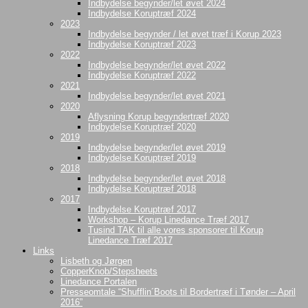
Indbydelse begynder/let øvet 2024
Indbydelse Koruptræf 2024
2023
Indbydelse begynder / let øvet træf i Korup 2023
Indbydelse Koruptræf 2023
2022
Indbydelse begynder/let øvet 2022
Indbydelse Koruptræf 2022
2021
Indbydelse begynder/let øvet 2021
2020
Aflysning Korup begyndertræf 2020
Indbydelse Koruptræf 2020
2019
Indbydelse begynder/let øvet 2019
Indbydelse Koruptræf 2019
2018
Indbydelse begynder/let øvet 2018
Indbydelse Koruptræf 2018
2017
Indbydelse Koruptræf 2017
Workshop – Korup Linedance Træf 2017
Tusind TAK til alle vores sponsorer til Korup
Linedance Træf 2017
Links
Lisbeth og Jørgen
CopperKnob/Stepsheets
Linedance Portalen
Presseomtale “Shufflin´Boots til Bordertræf i Tønder – April
2016”