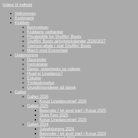
Videre til indhold
Velkommen
Kontingent
Klubben
Bestyrelsen
Klubbens vedtægter
Privatpolitik for Shufflin’ Boots
Shufflin’ Boots aktivitetskalender 2026/2027
Sponsor-aftale / støt Shufflin’ Boots
March mod Ensomhed
Undervisning
Dansetider
Instruktører
Danse, stepsheets og videoer
Hvad er Linedance?
Etikette
Trinbeskrivelse
Grundtrinsvideoer på dansk
Galleri
Galleri 2026
Korup Linedancetræf 2026
Galleri 2025
Begynder / let øvet træf i Korup 2025
Skøn Fest 2025
Korup Linedancetræf 2025
Galleri 2024
Juleafslutning 2024
Begynder / let øvet træf i Korup 2024