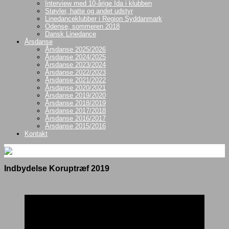
Interview med 10-årige Ida i klubben
Støvler, hatte og andet udstyr
Linedanceklubber i Region Syddanmark
Odense, sommeren 2018
Dansk Linedance
Årsdanse
Årsdanse 2025/2026
Årsdanse 2024/2025
Årsdanse 2023/2024
Årsdanse 2022/2023
Årsdanse 2021/2022
Årsdanse 2020/2021
Årsdanse 2019/2020
Årsdanse 2018/2019
Årsdanse 2017/2018
Årsdanse 2016/2017
Årsdanse 2015/2016
Kontakt
Indbydelse Koruptræf 2019