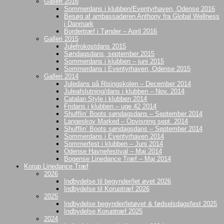
Galleri 2016
Sommerdans i klubben/Eventyrhaven, Odense 2016
Besøg af ambassadøren Anthony fra Global Wellness
i Danmark
Bordertræf i Tønder – April 2016
Galleri 2015
Julefrokostdans 2015
Søndagsdans, september 2015
Sommerdans i klubben – juni 2015
Sommerdans i Eventyrhaven, Odense 2015
Galleri 2014
Juledans på Risingskolen – December 2014
Juleafslutning/dans i klubben – Nov. 2014
Catalan Style i klubben 2014
Fridans i klubben – uge 42 2014
Shufflin’ Boots søndagsdans – September 2014
Langeskov Marked – Opvisning sept. 2014
Shufflin’ Boots søndagsdans – September 2014
Sommerdans i Eventyrhaven 2014
Sommerfest i klubben – Juni 2014
Odense Havnefestival – Maj 2014
Bogense Linedance Træf – Maj 2014
Korup Linedance Træf
2026
Indbydelse til begynder/let øvet 2026
Indbydelse til Koruptræf 2026
2025
Indbydelse begynder/letøvet & fødselsdagsfest 2025
Indbydelse Koruptræf 2025
2024