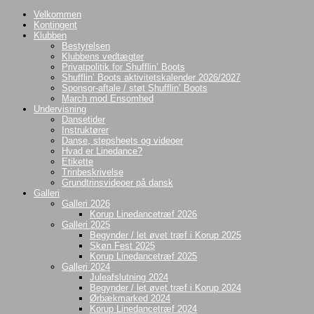
Videre
Velkommen
til
Kontingent
indhold
Klubben
Bestyrelsen
Klubbens vedtægter
Privatpolitik for Shufflin’ Boots
Shufflin’ Boots aktivitetskalender 2026/2027
Sponsor-aftale / støt Shufflin’ Boots
March mod Ensomhed
Undervisning
Dansetider
Instruktører
Danse, stepsheets og videoer
Hvad er Linedance?
Etikette
Trinbeskrivelse
Grundtrinsvideoer på dansk
Galleri
Galleri 2026
Korup Linedancetræf 2026
Galleri 2025
Begynder / let øvet træf i Korup 2025
Skøn Fest 2025
Korup Linedancetræf 2025
Galleri 2024
Juleafslutning 2024
Begynder / let øvet træf i Korup 2024
Ørbækmarked 2024
Korup Linedancetræf 2024