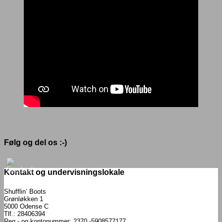
Følg og del os :-)
Kontakt og undervisningslokale
Shufflin’ Boots
Grønløkken 1
5000 Odense C
Tlf.: 28406394
Reg.- og kontonummer: 2370 -5908577177