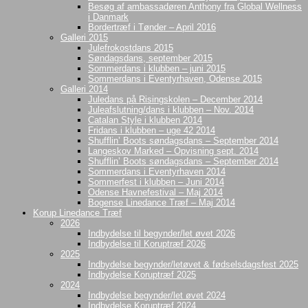
Besøg af ambassadøren Anthony fra Global Wellness
i Danmark
Bordertræf i Tønder – April 2016
Galleri 2015
Julefrokostdans 2015
Søndagsdans, september 2015
Sommerdans i klubben – juni 2015
Sommerdans i Eventyrhaven, Odense 2015
Galleri 2014
Juledans på Risingskolen – December 2014
Juleafslutning/dans i klubben – Nov. 2014
Catalan Style i klubben 2014
Fridans i klubben – uge 42 2014
Shufflin’ Boots søndagsdans – September 2014
Langeskov Marked – Opvisning sept. 2014
Shufflin’ Boots søndagsdans – September 2014
Sommerdans i Eventyrhaven 2014
Sommerfest i klubben – Juni 2014
Odense Havnefestival – Maj 2014
Bogense Linedance Træf – Maj 2014
Korup Linedance Træf
2026
Indbydelse til begynder/let øvet 2026
Indbydelse til Koruptræf 2026
2025
Indbydelse begynder/letøvet & fødselsdagsfest 2025
Indbydelse Koruptræf 2025
2024
Indbydelse begynder/let øvet 2024
Indbydelse Koruptræf 2024