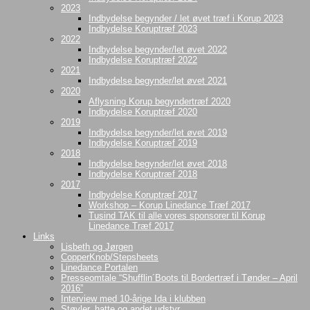
2023
Indbydelse begynder / let øvet træf i Korup 2023
Indbydelse Koruptræf 2023
2022
Indbydelse begynder/let øvet 2022
Indbydelse Koruptræf 2022
2021
Indbydelse begynder/let øvet 2021
2020
Aflysning Korup begyndertræf 2020
Indbydelse Koruptræf 2020
2019
Indbydelse begynder/let øvet 2019
Indbydelse Koruptræf 2019
2018
Indbydelse begynder/let øvet 2018
Indbydelse Koruptræf 2018
2017
Indbydelse Koruptræf 2017
Workshop – Korup Linedance Træf 2017
Tusind TAK til alle vores sponsorer til Korup
Linedance Træf 2017
Links
Lisbeth og Jørgen
CopperKnob/Stepsheets
Linedance Portalen
Presseomtale “Shufflin´Boots til Bordertræf i Tønder – April
2016”
Interview med 10-årige Ida i klubben
Støvler, hatte og andet udstyr