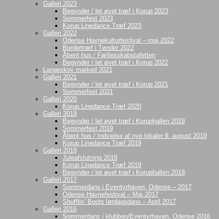
Galleri 2023
Begynder / let øvet træf i Korup 2023
Sommerfest 2023
Korup Linedance Træf 2023
Galleri 2022
Odense Havnekulturfestival – maj 2022
Bordertræf i Tønder 2022
Åbent hus / Fællesskabstafetten
Begynder / let øvet træf i Korup 2022
Langeskov marked 2021
Galleri 2021
Begynder / let øvet træf i Korup 2021
Sommerfest 2021
Galleri 2020
Korup Linedance Træf 2020
Galleri 2019
Begynder / let øvet træf i Koruphallen 2019
Sommerfest 2019
Åbent hus / Indvielse af nye lokaler 9. august 2019
Korup Linedance Træf 2019
Galleri 2018
Juleafslutning 2018
Korup Linedance Træf 2018
Begynder / let øvet træf i Koruphallen 2018
Galleri 2017
Sommerdans i Eventyrhaven, Odense – 2017
Odense Havnefestival – Maj 2017
Shufflin’ Boots lørdagsdans – April 2017
Galleri 2016
Sommerdans i klubben/Eventyrhaven, Odense 2016